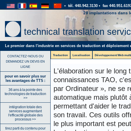
• tél. 440.942.3130
• fax 440.951.619
28 implantations dans 
technical translation servi
Le premier dans l'industrie en services de traduction et déploiement
contactez-nous ou
Traduction
Localisation
Développement Web multi
demandez un devis en
ligne
L'élaboration sur le long
pour en savoir plus sur
connaissances TAO, c'est
les avantages de TTS :
par Ordinateur », ne se r
36 ans à la pointe des
technologies de traduction
automatique mais plutôt à
>>
permettant d'aider le tra
intégration totale des
services augmentant
son travail. Ces outils o
l'efficacité globale des
processus >>
le plus important est peu
tirez parti du contenu pour