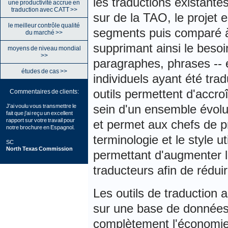
les traductions existant
une productivité accrue en
traduction avec CATT >>
sur de la TAO, le projet
le meilleur contrôle qualité
segments puis comparé à 
du marché >>
supprimant ainsi le besoi
moyens de niveau mondial
>>
paragraphes, phrases --
études de cas >>
individuels ayant été tra
outils permettent d'accro
Commentaires de clients:
sein d'un ensemble évolut
J'ai voulu vous transmettre le
fait que j'ai reçu un excellent
rapport sur votre travail pour
et permet aux chefs de pr
notre brochure en Espagnol.
terminologie et le style ut
SC
North Texas Commission
permettant d'augmenter l
traducteurs afin de réduir
Les outils de traduction 
sur une base de données,
complètement l'économie 